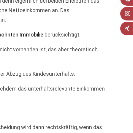
ch denn eigentlich bei beiden Eheleuten das
iche Nettoeinkommen an. Das
in:
wohnten Immobilie
berücksichtigt.
nicht vorhanden ist, das aber theoretisch
 der Abzug des Kindesunterhalts:
 nachdem das unterhaltsrelevante Einkommen
Scheidung wird dann rechtskräftig, wenn das