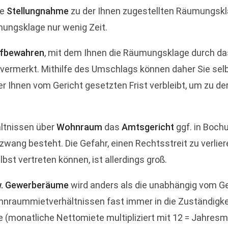
ne
Stellungnahme
zu der Ihnen zugestellten Räumungskl
mungsklage nur wenig Zeit.
ufbewahren
, mit dem Ihnen die Räumungsklage durch das 
ermerkt. Mithilfe des Umschlags können daher Sie selbs
einer Ihnen vom Gericht gesetzten Frist verbleibt, um z
ältnissen über
Wohnraum
das
Amtsgericht
ggf. in Boch
wang besteht. Die Gefahr, einen Rechtsstreit zu verlie
lbst vertreten können, ist allerdings groß.
w. Gewerberäume
wird anders als die unabhängig vom G
nraummietverhältnissen fast immer in die Zuständigke
onatliche Nettomiete multipliziert mit 12 = Jahresmiet